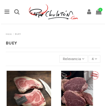
0
Inicio
BUEY
BUEY
Relevancia
4