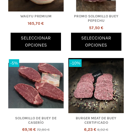
WAGYU PREMIUM
PROMO SOLOMILLO BUEY
PEPECHU
165,70 €
57,50 €
SELECCIONAR
SELECCIONAR
OPCIONES
OPCIONES
-5%
-10%
SOLOMILLO DE BUEY DE
BURGER MEAT DE BUEY
CASERÍO
CERTIFICADO
69,16 €
72,80 €
6,23 €
6,92 €