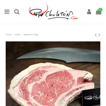
0
Inicio
VACA
Pepechu Vieja