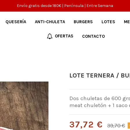
Envío gratis desde 180€ | Península | Entre Semana
QUESERÍA
ANTI-CHULETA
BURGERS
LOTES
ME
OFERTAS
CONTACTO
LOTE TERNERA / B
Dos chuletas de 600 grs
meat chuletón + 1 saco d
37,72 €
39,70 €