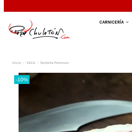
CARNICERÍA
Inicio
VACA
Norteña Premium
-10%