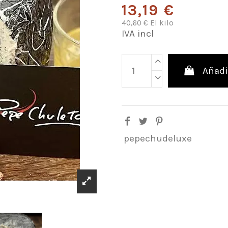
13,19 €
40,60 € El kilo
IVA incl
Añadir
pepechudeluxe